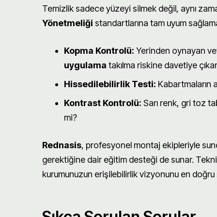
Temizlik sadece yüzeyi silmek değil, aynı zam
Yönetmeliği
standartlarına tam uyum sağlamak 
Kopma Kontrolü:
Yerinden oynayan veya
uygulama
takılma riskine davetiye çıkarı
Hissedilebilirlik Testi:
Kabartmaların a
Kontrast Kontrolü:
Sarı renk, gri toz tab
mi?
Rednasis
, profesyonel montaj ekipleriyle sund
gerektiğine dair eğitim desteği de sunar. Tekn
kurumunuzun erişilebilirlik vizyonunu en doğru ş
Sıkça Sorulan Sorular