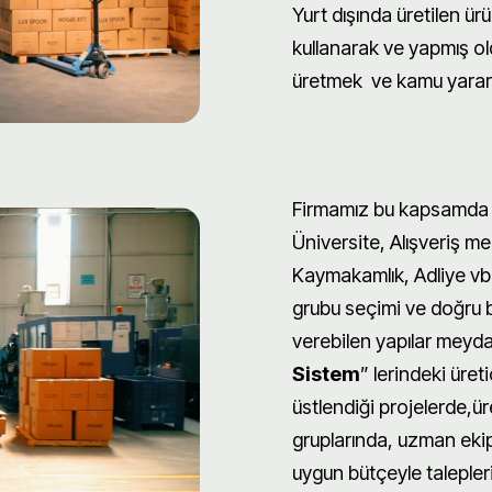
Yurt dışında üretilen ü
kullanarak ve yapmış ol
üretmek ve kamu yararı
Firmamız bu kapsamda H
Üniversite, Alışveriş mer
Kaymakamlık, Adliye vb 
grubu seçimi ve doğru 
verebilen yapılar meydan
Sistem
” lerindeki üret
üstlendiği projelerde,üre
gruplarında, uzman ekip
uygun bütçeyle talepler