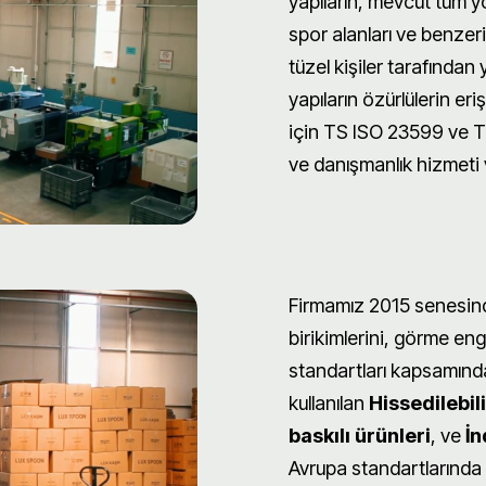
yapıların, mevcut tüm yol
spor alanları ve benzeri 
tüzel kişiler tarafından
yapıların özürlülerin eri
için TS ISO 23599 ve T
ve danışmanlık hizmeti 
Firmamız 2015 senesind
birikimlerini, görme enge
standartları kapsamınd
kullanılan
Hissedilebil
baskılı ürünleri
, ve
İn
Avrupa standartlarında y