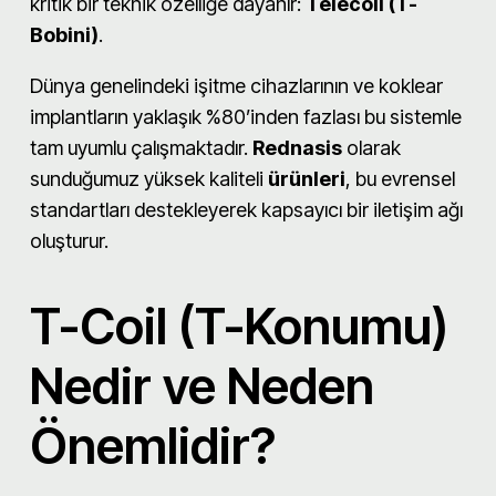
kritik bir teknik özelliğe dayanır:
Telecoil (T-
Bobini)
.
Dünya genelindeki işitme cihazlarının ve koklear
implantların yaklaşık %80’inden fazlası bu sistemle
tam uyumlu çalışmaktadır.
Rednasis
olarak
sunduğumuz yüksek kaliteli
ürünleri
, bu evrensel
standartları destekleyerek kapsayıcı bir iletişim ağı
oluşturur.
T-Coil (T-Konumu)
Nedir ve Neden
Önemlidir?