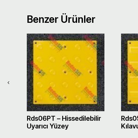
Benzer Ürünler
r
Rds06PT – Hissedilebilir
Rds05
Uyarıcı Yüzey
Kılav