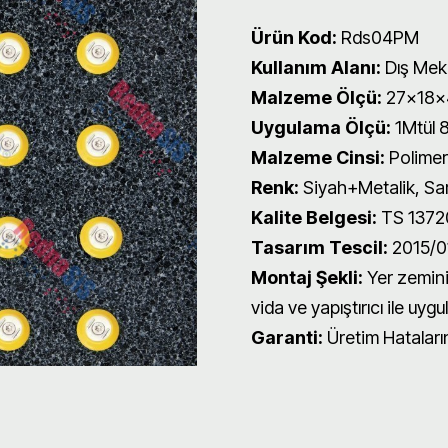
Ürün Kod:
Rds04PM
Kullanım Alanı:
Dış Mek
Malzeme Ölçü:
27x18
Uygulama Ölçü:
1Mtül 8
Malzeme Cinsi:
Polimer
Renk:
Siyah+Metalik, Sar
Kalite Belgesi:
TS 13720
Tasarım Tescil:
2015/01
Montaj Şekli:
Yer zemini
vida ve yapıştırıcı ile uygul
Garanti:
Üretim Hatalarına