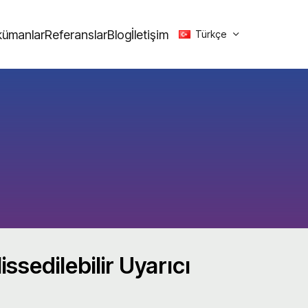
ümanlar
Referanslar
Blog
İletişim
Türkçe
sedilebilir Uyarıcı