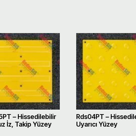
PT – Hissedilebilir
Rds04PT – Hissedile
uz İz, Takip Yüzey
Uyarıcı Yüzey