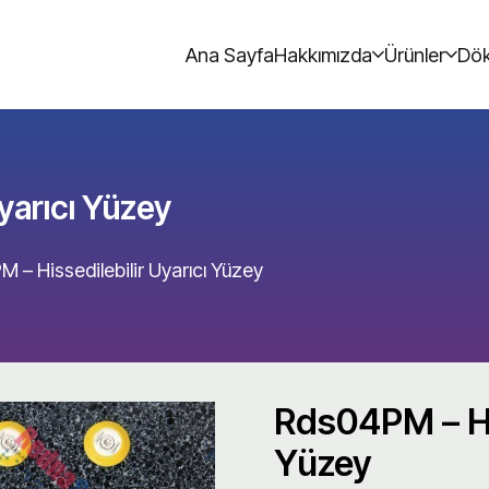
Ana Sayfa
Hakkımızda
Ürünler
Dök
yarıcı Yüzey
 – Hissedilebilir Uyarıcı Yüzey
Rds04PM – His
Yüzey