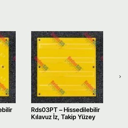
bilir
Rds03PT – Hissedilebilir
Rds
Kılavuz İz, Takip Yüzey
Uya