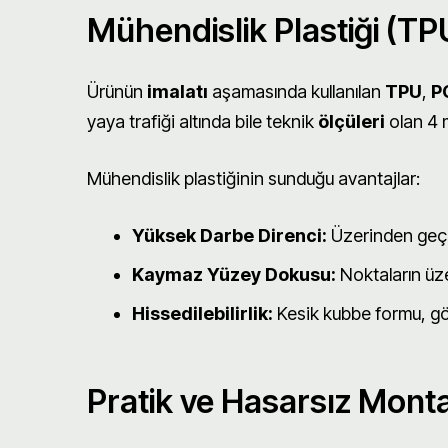
Mühendislik Plastiği (TP
Ürünün
imalatı
aşamasında kullanılan
TPU
,
P
yaya trafiği altında bile teknik
ölçüleri
olan 4 m
Mühendislik plastiğinin sunduğu avantajlar:
Yüksek Darbe Direnci:
Üzerinden geçen
Kaymaz Yüzey Dokusu:
Noktaların üze
Hissedilebilirlik:
Kesik kubbe formu, görm
Pratik ve Hasarsız Montaj