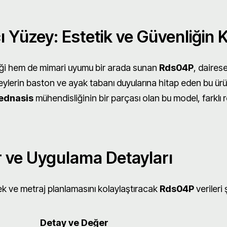
 Yüzey: Estetik ve Güvenliğin 
nliği hem de mimari uyumu bir arada sunan
Rds04P
, daires
ireylerin baston ve ayak tabanı duyularına hitap eden bu ür
ednasis
mühendisliğinin bir parçası olan bu model, farklı
r ve Uygulama Detayları
ek ve metraj planlamasını kolaylaştıracak
Rds04P
verileri 
Detay ve Değer