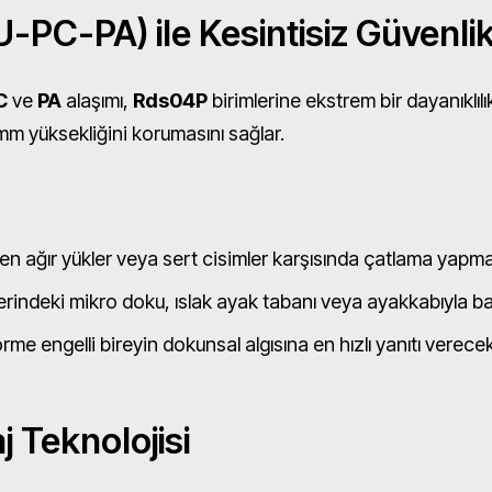
U-PC-PA) ile Kesintisiz Güvenli
C
ve
PA
alaşımı,
Rds04P
birimlerine ekstrem bir dayanıklıl
m yüksekliğini korumasını sağlar.
 ağır yükler veya sert cisimler karşısında çatlama yapm
rindeki mikro doku, ıslak ayak tabanı veya ayakkabıyla ba
e engelli bireyin dokunsal algısına en hızlı yanıtı verecek
 Teknolojisi