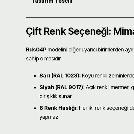
Tasarım Tescili
Çift Renk Seçeneği: Mim
Rds04P
modelini diğer uyarıcı birimlerden ayı
sahip olmasıdır.
Sarı (RAL 1023):
Koyu renkli zeminlerde
Siyah (RAL 9017):
Açık renkli mermer, 
bir şıklık sunar.
8 Renk Haslığı:
Her iki renk seçeneği d
yapmaz.