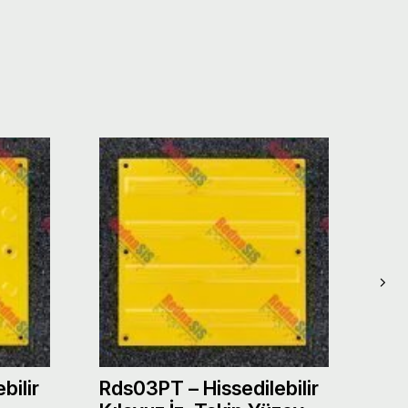
bilir
Rds03PT – Hissedilebilir
Rds