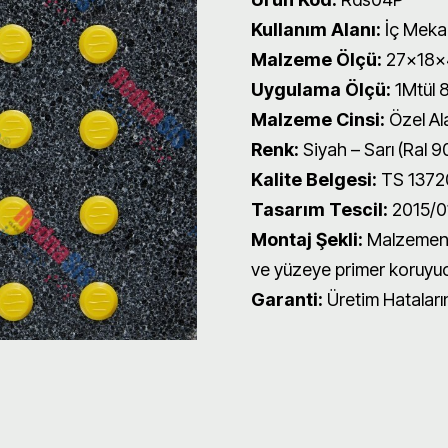
Kullanım Alanı:
İç Meka
Malzeme Ölçü:
27x18
Uygulama Ölçü:
1Mtül 8
Malzeme Cinsi:
Özel Al
Renk:
Siyah – Sarı (Ral 9
Kalite Belgesi:
TS 13720
Tasarım Tescil:
2015/01
Montaj Şekli:
Malzemenin
ve yüzeye primer koruyucu
Garanti:
Üretim Hatalarına