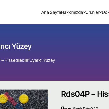
Ana Sayfa
Hakkımızda
Ürünler
Dök
rıcı Yüzey
– Hissedilebilir Uyarıcı Yüzey
Rds04P – Hiss
Ürün Kod:
Rds04P