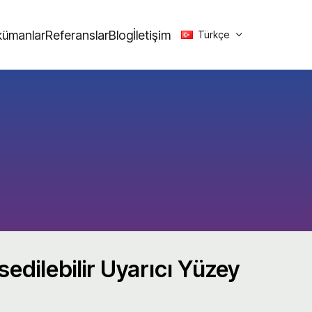
ümanlar
Referanslar
Blog
İletişim
Türkçe
edilebilir Uyarıcı Yüzey