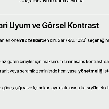
2015/01667 No ile Koruma Altında
ari Uyum ve Görsel Kontrast
ran en önemli özelliklerden biri, Sarı (RAL 1023) seçeneği
 az gören bireyler için maksimum lüminesans kontrastı sağ
granit veya seramik zeminlerde hem yasal
yönetmeliği
st
e güneş ışığına ve iç mekan aydınlatmasına karşı yüksek 