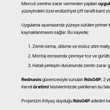
Mevcut zemine zarar vermeden yapılan
uygu
yüzeyindeki özel endüstriyel çift taraflı bant sis
Uygulama aşamasında yüzeye sürülen primer ko
kaynaklanmasını sağlar. Bu sayede;
Zemin kırma, dökme ve moloz atım maliye
Montaj esnasında çevreye toz ve gürültü
Hatalı yerleşim durumunda zemin zarar gö
Rednasis
güvencesiyle sunulan
Rds04P
, 2 y
Kendi
üretimi
tesislerimizde şekillenen bu tekn
Projenizin ihtiyaç duyduğu
Rds04P
adedini be