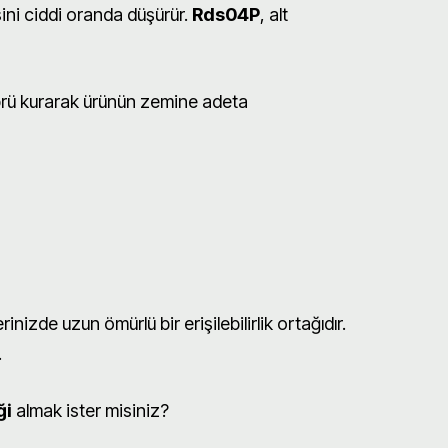
ini ciddi oranda düşürür.
Rds04P
, alt
prü kurarak ürünün zemine adeta
erinizde uzun ömürlü bir erişilebilirlik ortağıdır.
.
ği
almak ister misiniz?