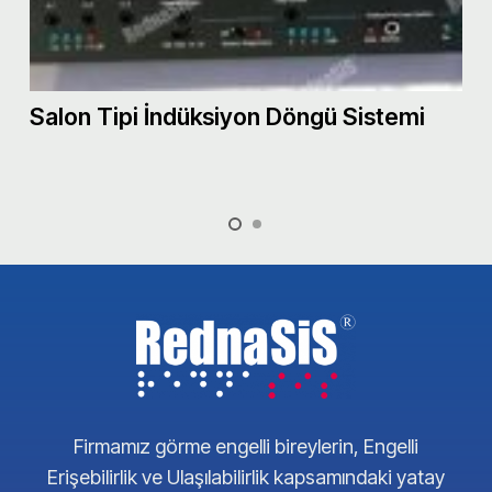
n Tipi İndüksiyon Döngü Sistemi
Port
Ciha
Firmamız görme engelli bireylerin, Engelli
Erişebilirlik ve Ulaşılabilirlik kapsamındaki yatay