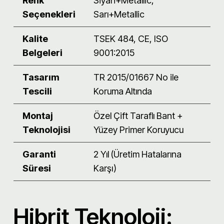
Renk
Siyah+Metallic,
Seçenekleri
Sarı+Metallic
Kalite
TSEK 484, CE, ISO
Belgeleri
9001:2015
Tasarım
TR 2015/01667 No ile
Tescili
Koruma Altında
Montaj
Özel Çift Taraflı Bant +
Teknolojisi
Yüzey Primer Koruyucu
Garanti
2 Yıl (Üretim Hatalarına
Süresi
Karşı)
Hibrit Teknoloji: