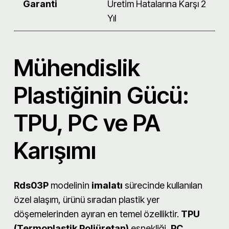
Garanti
Üretim Hatalarına Karşı 2
Yıl
Mühendislik
Plastiğinin Gücü:
TPU, PC ve PA
Karışımı
Rds03P
modelinin
imalatı
sürecinde kullanılan
özel alaşım, ürünü sıradan plastik yer
döşemelerinden ayıran en temel özelliktir.
TPU
(Termoplastik Poliüretan)
esnekliği,
PC