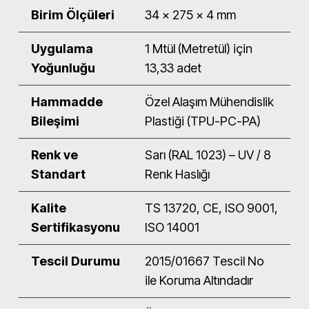
Birim Ölçüleri
34 x 275 x 4 mm
Uygulama
1 Mtül (Metretül) için
Yoğunluğu
13,33 adet
Hammadde
Özel Alaşım Mühendislik
Bileşimi
Plastiği (TPU-PC-PA)
Renk ve
Sarı (RAL 1023) – UV / 8
Standart
Renk Haslığı
Kalite
TS 13720, CE, ISO 9001,
Sertifikasyonu
ISO 14001
Tescil Durumu
2015/01667 Tescil No
ile Koruma Altındadır