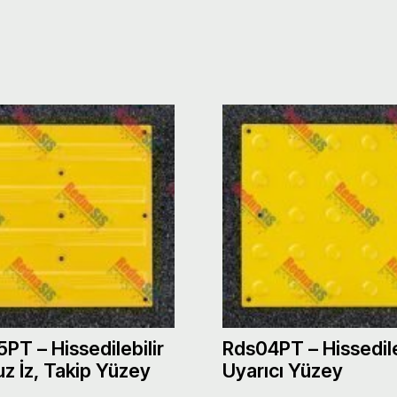
PT – Hissedilebilir
Rds04PT – Hissedile
uz İz, Takip Yüzey
Uyarıcı Yüzey