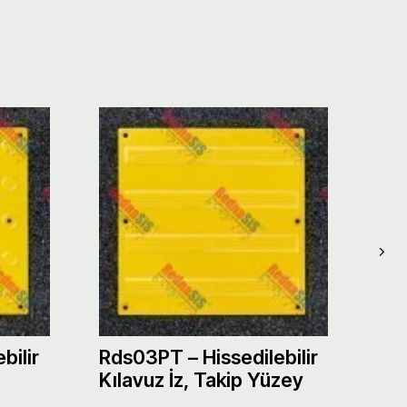
bilir
Rds03PT – Hissedilebilir
Rds
Kılavuz İz, Takip Yüzey
Uya