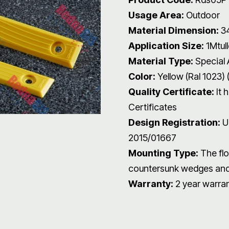
Usage Area:
Outdoor
Material Dimension:
3
Application Size:
1Mtull
Material Type:
Special 
Color:
Yellow (Ral 1023) 
Quality Certificate:
It 
Certificates
Design Registration:
Un
2015/01667
Mounting Type:
The flo
countersunk wedges and
Warranty:
2 year warra