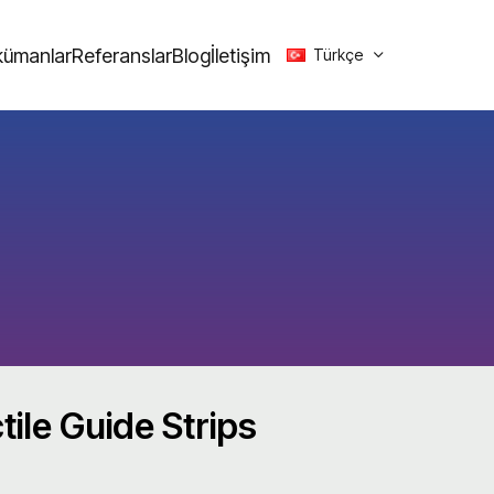
ümanlar
Referanslar
Blog
İletişim
Türkçe
ile Guide Strips