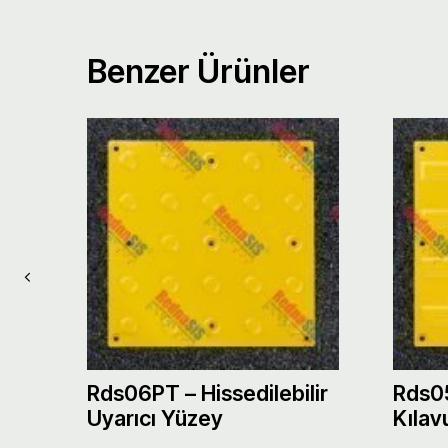
Benzer Ürünler
r
Rds06PT – Hissedilebilir
Rds05
Uyarıcı Yüzey
Kılav