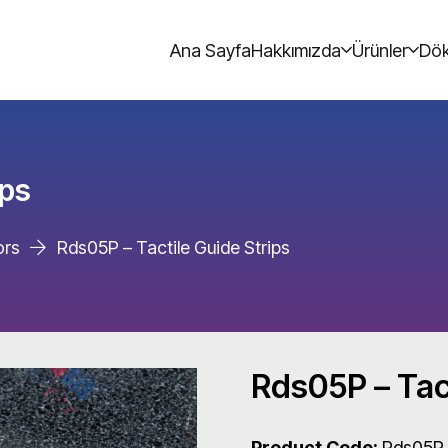
Ana Sayfa
Hakkımızda
Ürünler
Dök
ips
ors
Rds05P – Tactile Guide Strips
Rds05P – Tact
Product Code:
Rds05P